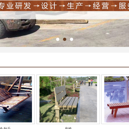
椅-秋千
座椅