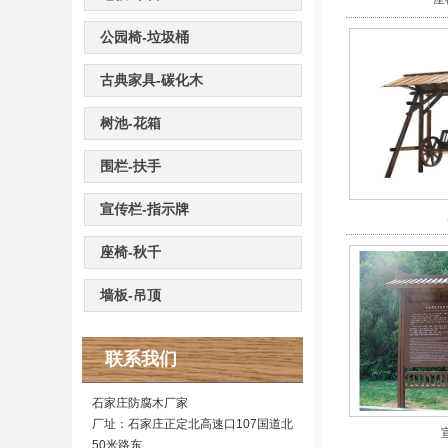
公园椅-垃圾桶
古典家具-碳化木
树池-花箱
围栏-扶手
宣传栏-指示牌
座椅-秋千
墙板-吊顶
联系我们
石家庄防腐木厂家
厂址：石家庄正定北高速口107国道北
50米路东