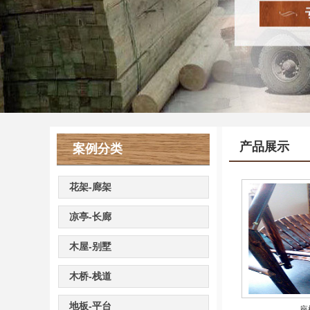
产品展示
案例分类
花架-廊架
凉亭-长廊
木屋-别墅
木桥-栈道
地板-平台
座