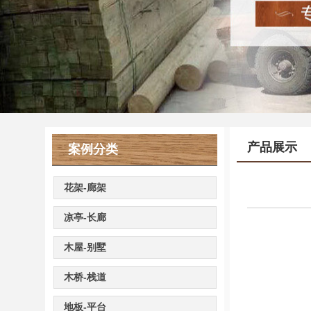
产品展示
案例分类
花架-廊架
凉亭-长廊
木屋-别墅
木桥-栈道
地板-平台