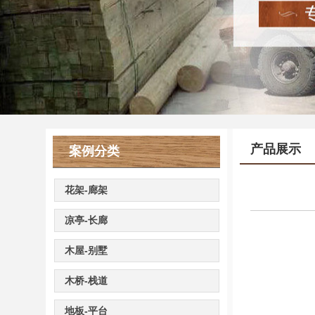
产品展示
案例分类
花架-廊架
凉亭-长廊
木屋-别墅
木桥-栈道
地板-平台