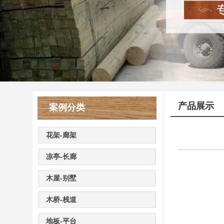
产品展示
案例分类
花架-廊架
凉亭-长廊
木屋-别墅
木桥-栈道
地板-平台