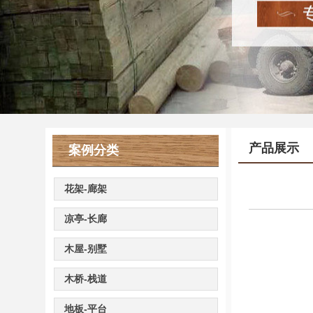
产品展示
案例分类
花架-廊架
凉亭-长廊
木屋-别墅
木桥-栈道
地板-平台