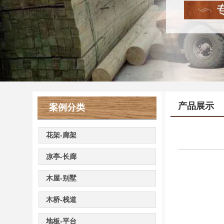
产品展示
案例分类
花架-廊架
凉亭-长廊
木屋-别墅
木桥-栈道
地板-平台