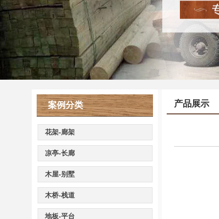
产品展示
案例分类
花架-廊架
凉亭-长廊
木屋-别墅
木桥-栈道
地板-平台