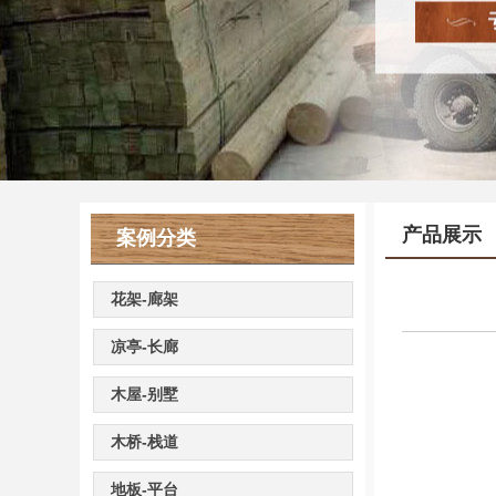
产品展示
案例分类
花架-廊架
凉亭-长廊
木屋-别墅
木桥-栈道
地板-平台