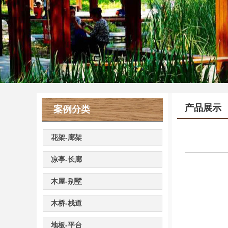
产品展示
案例分类
花架-廊架
凉亭-长廊
木屋-别墅
木桥-栈道
地板-平台