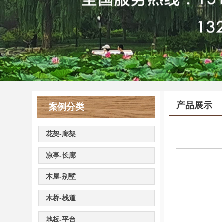
产品展示
案例分类
花架-廊架
凉亭-长廊
木屋-别墅
木桥-栈道
地板-平台