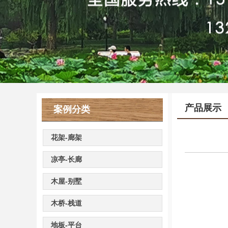
产品展示
案例分类
花架-廊架
凉亭-长廊
木屋-别墅
木桥-栈道
地板-平台