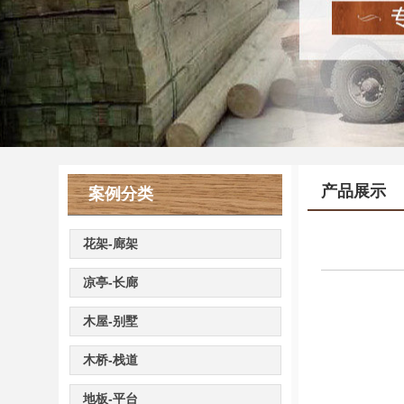
产品展示
案例分类
花架-廊架
凉亭-长廊
木屋-别墅
木桥-栈道
地板-平台