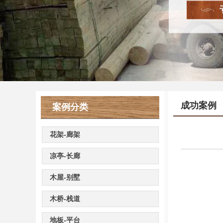
成功案例
案例分类
花架-廊架
凉亭-长廊
木屋-别墅
木桥-栈道
地板-平台