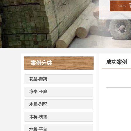
成功案例
案例分类
花架-廊架
凉亭-长廊
木屋-别墅
木桥-栈道
地板-平台