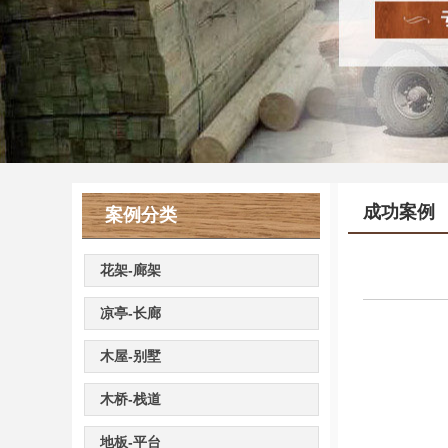
成功案例
案例分类
花架-廊架
凉亭-长廊
木屋-别墅
木桥-栈道
地板-平台