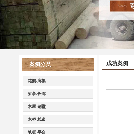
成功案例
案例分类
花架-廊架
凉亭-长廊
木屋-别墅
木桥-栈道
地板-平台