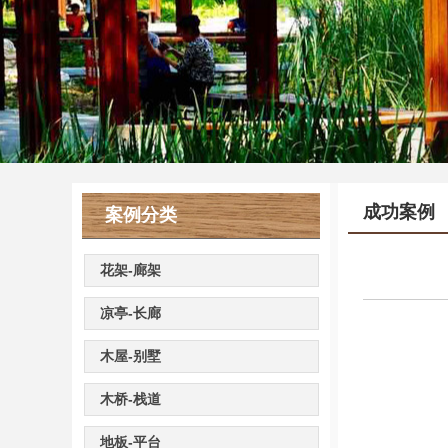
成功案例
案例分类
花架-廊架
凉亭-长廊
木屋-别墅
木桥-栈道
地板-平台