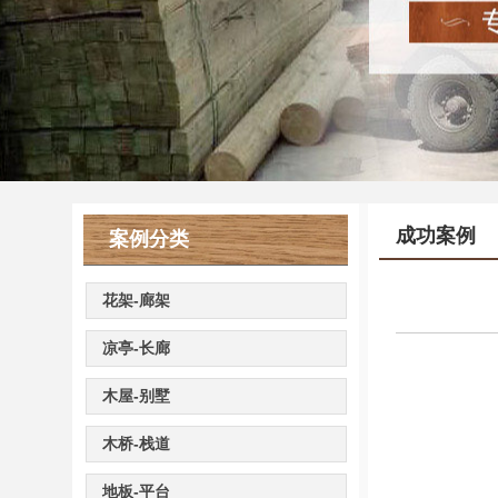
成功案例
案例分类
花架-廊架
凉亭-长廊
木屋-别墅
木桥-栈道
地板-平台