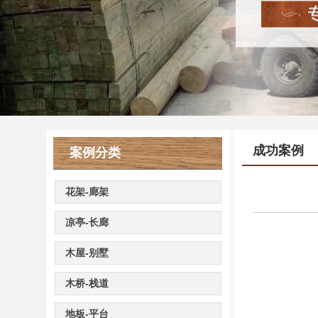
成功案例
案例分类
花架-廊架
凉亭-长廊
木屋-别墅
木桥-栈道
地板-平台