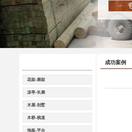
成功案例
案例分类
花架-廊架
凉亭-长廊
木屋-别墅
木桥-栈道
地板-平台