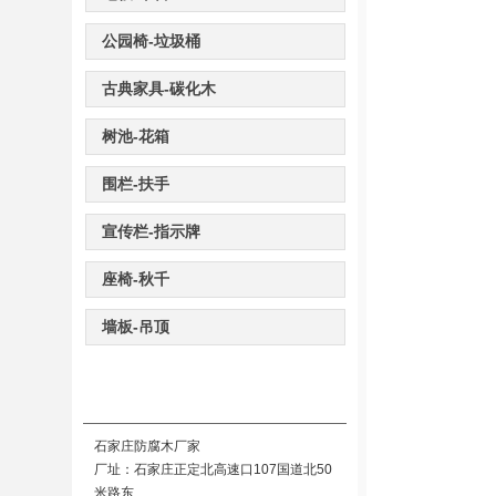
公园椅-垃圾桶
古典家具-碳化木
树池-花箱
围栏-扶手
宣传栏-指示牌
座椅-秋千
墙板-吊顶
联系我们
石家庄防腐木厂家
厂址：石家庄正定北高速口107国道北50
米路东