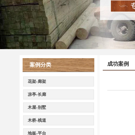
成功案例
案例分类
花架-廊架
凉亭-长廊
木屋-别墅
木桥-栈道
地板-平台