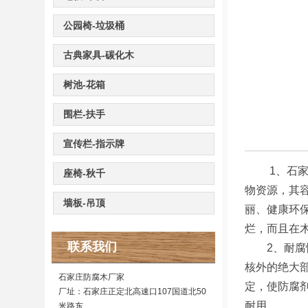
公园椅-垃圾桶
古典家具-碳化木
树池-花箱
围栏-扶手
宣传栏-指示牌
1、石家庄
座椅-秋千
物资源，其
墙板-吊顶
丽、健康环
烂，而且在木
联系我们
2、耐腐性
核外的绝大
石家庄防腐木厂家
定，使防腐
厂址：石家庄正定北高速口107国道北50
耐用。
米路东