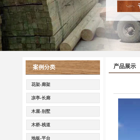
产品展示
案例分类
花架-廊架
凉亭-长廊
木屋-别墅
木桥-栈道
地板-平台