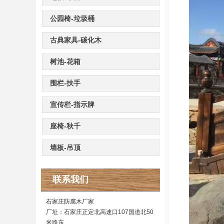
公园椅-垃圾桶
古典家具-碳化木
树池-花箱
围栏-扶手
宣传栏-指示牌
座椅-秋千
墙板-吊顶
联系我们
石家庄防腐木厂家
厂址：石家庄正定北高速口107国道北50
米路东