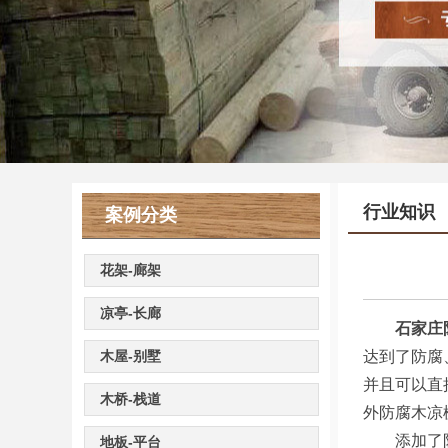
行业知识
案例分类
花架-廊架
凉亭-长廊
石家庄
木屋-别墅
达到了防腐
并且可以直
木桥-栈道
外防腐木凉
添加了防腐
地板-平台