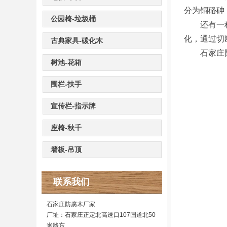
分为铜硌砷
公园椅-垃圾桶
还有一种有
化，通过切
古典家具-碳化木
石家庄防
树池-花箱
围栏-扶手
宣传栏-指示牌
座椅-秋千
墙板-吊顶
联系我们
石家庄防腐木厂家
厂址：石家庄正定北高速口107国道北50
米路东