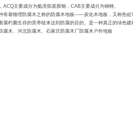
，ACQ主要成分为氨溶烷基胺铜，CAB主要成分为铜锉。
着物理防腐木之称的防腐木地板——炭化木地板，又称热处理
断腐朽菌生存的营养链来达到防腐的目的。是一种真正的绿色建
腐木、河北防腐木、石家庄防腐木厂防腐木户外地板