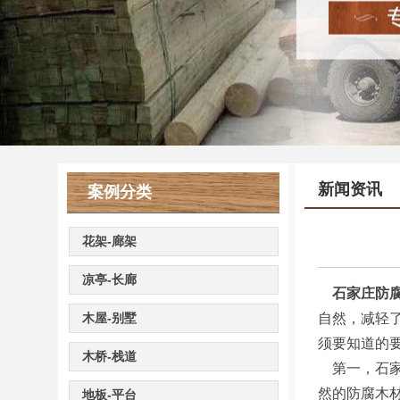
新闻资讯
案例分类
花架-廊架
凉亭-长廊
石家庄防
木屋-别墅
自然，减轻
须要知道的
木桥-栈道
第一，石家
然的防腐木
地板-平台