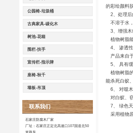
的彩绘颜料
公园椅-垃圾桶
2、处理后
不溶于水，
古典家具-碳化木
3、增强木
树池-花箱
植物树脂能
4、 渗透
围栏-扶手
产品来自于
宣传栏-指示牌
5、 具有
植物树脂的
座椅-秋千
能杀死白蚁
墙板-吊顶
6、 对噬
对白蚁、窃
7、 绿色
联系我们
采用植物原
石家庄防腐木厂家
厂址：石家庄正定北高速口107国道北50
米路东