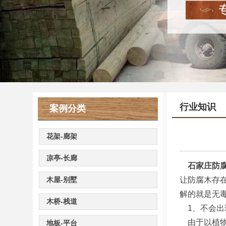
行业知识
案例分类
花架-廊架
凉亭-长廊
石家庄防
木屋-别墅
让防腐木存
解的就是无
木桥-栈道
1、不会出
由于以植物
地板-平台