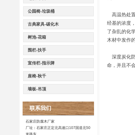
公园椅-垃圾桶
高温热处置
经基的浓度
古典家具-碳化木
了杂乱的化
树池-花箱
木材中发作
围栏-扶手
深度炭化防
宣传栏-指示牌
命，并且不
座椅-秋千
墙板-吊顶
联系我们
石家庄防腐木厂家
厂址：石家庄正定北高速口107国道北50
米路东