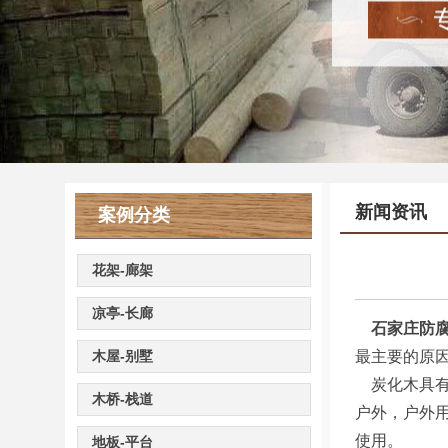
新闻资讯
案例分类
花架-廊架
凉亭-长廊
石家庄防
木屋-别墅
最主要的原
炭化木具有
木桥-栈道
户外，户外
使
地板-平台