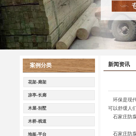
新闻资讯
案例分类
花架-廊架
凉亭-长廊
环保是现代
木屋-别墅
可以舒缓人
石家庄防腐木
木桥-栈道
石家庄防腐
地板-平台