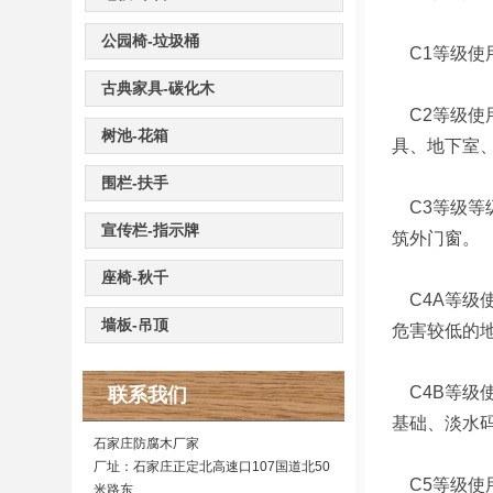
公园椅-垃圾桶
C1等级使
古典家具-碳化木
C2等级使
树池-花箱
具、地下室
围栏-扶手
C3等级等
宣传栏-指示牌
筑外门窗。
座椅-秋千
C4A等级
墙板-吊顶
危害较低的
C4B等级
联系我们
基础、淡水
石家庄防腐木厂家
厂址：石家庄正定北高速口107国道北50
C5等级使
米路东