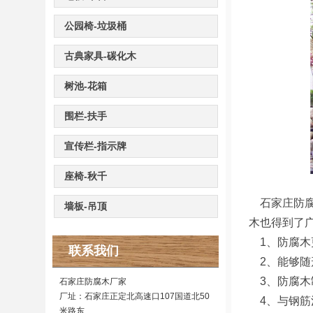
公园椅-垃圾桶
古典家具-碳化木
树池-花箱
围栏-扶手
宣传栏-指示牌
座椅-秋千
石家庄防腐
墙板-吊顶
木也得到了
1、防腐木
联系我们
2、能够随
3、防腐木
石家庄防腐木厂家
厂址：石家庄正定北高速口107国道北50
4、与钢筋
米路东