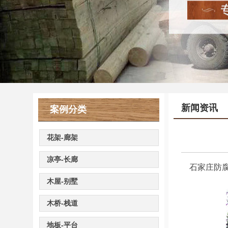
新闻资讯
案例分类
花架-廊架
凉亭-长廊
石家庄防腐
木屋-别墅
木桥-栈道
地板-平台