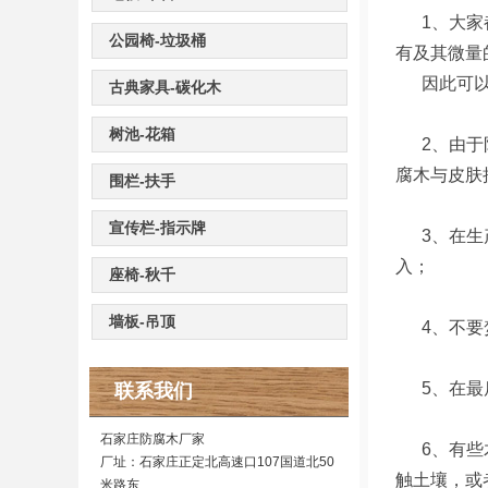
1、大家都
公园椅-垃圾桶
有及其微量
因此可以看
古典家具-碳化木
树池-花箱
2、由于防
腐木与皮肤
围栏-扶手
宣传栏-指示牌
3、在生产
入；
座椅-秋千
墙板-吊顶
4、不要焚
5、在最后
联系我们
石家庄防腐木厂家
6、有些木
厂址：石家庄正定北高速口107国道北50
触土壤，或
米路东