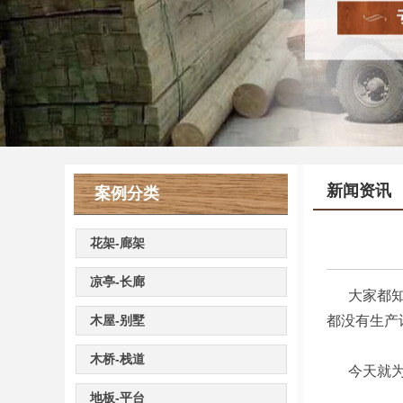
新闻资讯
案例分类
花架-廊架
凉亭-长廊
大家都知道
木屋-别墅
都没有生产
木桥-栈道
今天就为大
地板-平台