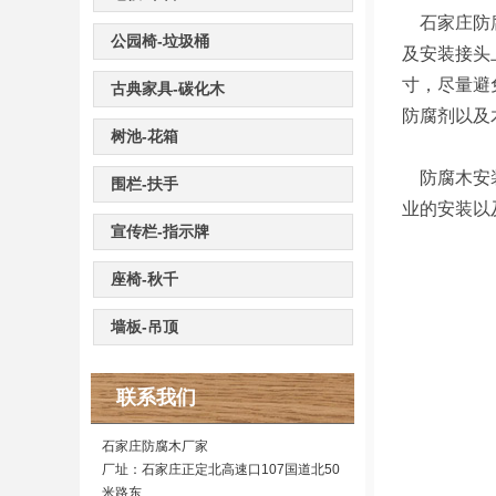
石家庄防腐
公园椅-垃圾桶
及安装接头
寸，尽量避
古典家具-碳化木
防腐剂以及
树池-花箱
防腐木安装
围栏-扶手
业的安装以
宣传栏-指示牌
座椅-秋千
墙板-吊顶
联系我们
石家庄防腐木厂家
厂址：石家庄正定北高速口107国道北50
米路东