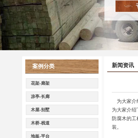
新闻资讯
案例分类
花架-廊架
凉亭-长廊
为大家介
木屋-别墅
为大家介绍
防腐木的工
木桥-栈道
装。
地板-平台