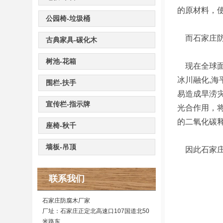
的原材料，
公园椅-垃圾桶
而石家庄防
古典家具-碳化木
树池-花箱
现在全球面
冰川融化,海
围栏-扶手
易造成旱涝
宣传栏-指示牌
光合作用，将
的二氧化碳释
座椅-秋千
墙板-吊顶
因此石家庄
联系我们
石家庄防腐木厂家
厂址：石家庄正定北高速口107国道北50
米路东