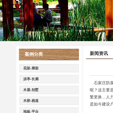
新闻资讯
案例分类
花架-廊架
凉亭-长廊
石家庄防
木屋-别墅
呢？这主要
繁更换，人
木桥-栈道
是如今建设
地板-平台