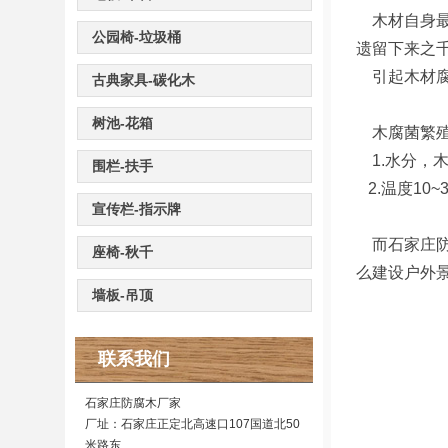
木材自身最
公园椅-垃圾桶
遗留下来之
引起木材腐
古典家具-碳化木
树池-花箱
木腐菌繁殖
1.水分，木
围栏-扶手
2.温度10
宣传栏-指示牌
而石家庄防
座椅-秋千
么建设户外
墙板-吊顶
联系我们
石家庄防腐木厂家
厂址：石家庄正定北高速口107国道北50
米路东