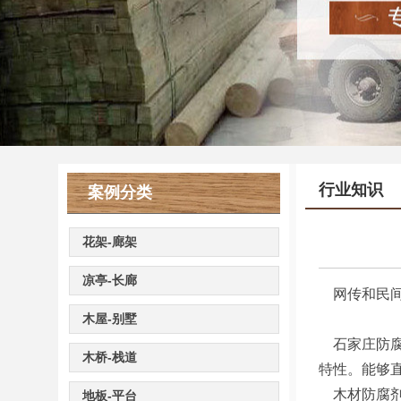
行业知识
案例分类
花架-廊架
凉亭-长廊
网传和民间
木屋-别墅
石家庄防
木桥-栈道
特性。能够
木材防腐剂
地板-平台