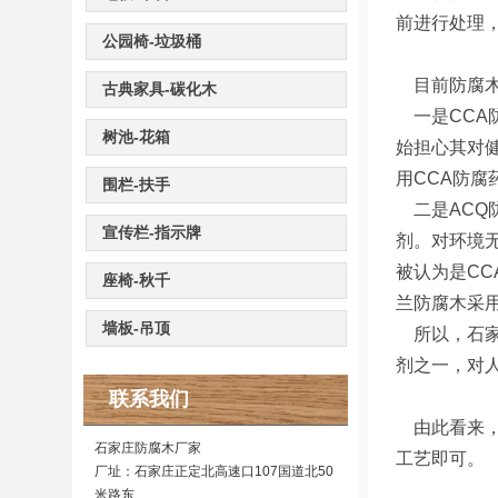
前进行处理
公园椅-垃圾桶
目前防腐木
古典家具-碳化木
一是CCA
树池-花箱
始担心其对
用CCA防腐
围栏-扶手
二是ACQ
宣传栏-指示牌
剂。对环境
被认为是C
座椅-秋千
兰防腐木采
墙板-吊顶
所以，石家
剂之一，对
联系我们
由此看来，
石家庄防腐木厂家
工艺即可。
厂址：石家庄正定北高速口107国道北50
米路东