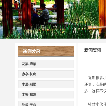
新闻资讯
案例分类
花架-廊架
凉亭-长廊
近期很多小
木屋-别墅
还贵，安装
多，这样不
木桥-栈道
针对小伙伴
地板-平台