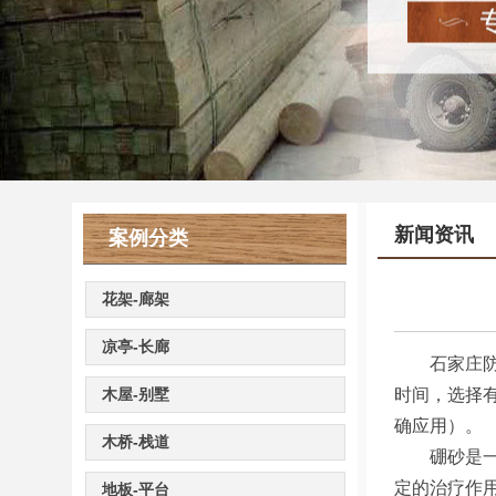
新闻资讯
案例分类
花架-廊架
凉亭-长廊
石家庄防腐
木屋-别墅
时间，选择
确应用）。
木桥-栈道
硼砂是一种
定的治疗作
地板-平台