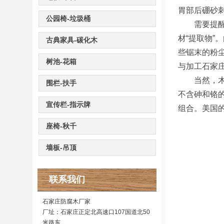
胃部后硼砂
公园椅-垃圾桶
需要提醒的
材“提取物
古典家具-碳化木
些锯末的粉
树池-花箱
与加工石家
当然，木材防
围栏-扶手
不含砷和铬的
宣传栏-指示牌
组合。美国的
座椅-秋千
墙板-吊顶
联系我们
石家庄防腐木厂家
厂址：石家庄正定北高速口107国道北50
米路东