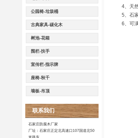
4、天然
公园椅-垃圾桶
5、石家庄
6、可满足
古典家具-碳化木
树池-花箱
围栏-扶手
宣传栏-指示牌
座椅-秋千
墙板-吊顶
联系我们
石家庄防腐木厂家
厂址：石家庄正定北高速口107国道北50
米路东