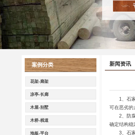
新闻资讯
案例分类
花架-廊架
凉亭-长廊
1、石家庄
木屋-别墅
可在恶劣的
2、防腐处
木桥-栈道
确定结构稳
3、石家庄
地板-平台