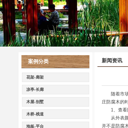
新闻资讯
案例分类
花架-廊架
凉亭-长廊
随着市场对
木屋-别墅
庄防腐木的
1、查看
木桥-栈道
从外表颜色
并不是防腐
地板-平台