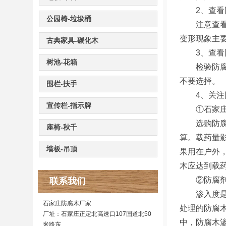
2、查看防
公园椅-垃圾桶
注意查看木
变形现象主
古典家具-碳化木
3、查看防
树池-花箱
检验防腐处
不要选择。
围栏-扶手
4、关注防
宣传栏-指示牌
①石家庄
选购防腐木
座椅-秋千
算。载药量
墙板-吊顶
果用在户外
木应达到载药
②防腐剂
联系我们
渗入度是指
石家庄防腐木厂家
处理的防腐
厂址：石家庄正定北高速口107国道北50
中，防腐木渗
米路东