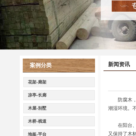
新闻资讯
案例分类
花架-廊架
凉亭-长廊
防腐木，顾
木屋-别墅
潮湿环境。
木桥-栈道
在阳台、花
又保持了木
地板-平台