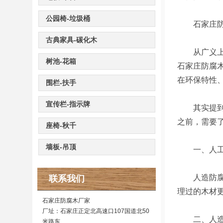
公园椅-垃圾桶
石家庄防
古典家具-碳化木
从广义上讲
树池-花箱
石家庄防腐
在环保特性
围栏-扶手
宣传栏-指示牌
其实提到石
之前，需要
座椅-秋千
墙板-吊顶
一、人工防
人造防腐木
联系我们
理过的木材
石家庄防腐木厂家
厂址：石家庄正定北高速口107国道北50
二、人造
米路东