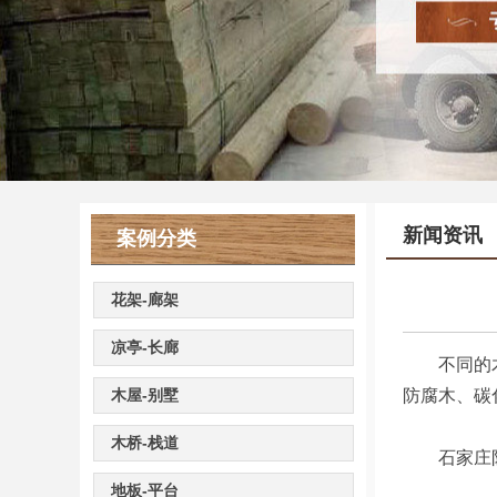
新闻资讯
案例分类
花架-廊架
凉亭-长廊
不同的木材
木屋-别墅
防腐木、碳
木桥-栈道
石家庄防
地板-平台