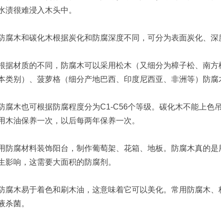
水渍很难浸入木头中。
木和碳化木根据炭化和防腐深度不同，可分为表面炭化、深度
材质的不同，防腐木可以采用松木（又细分为樟子松、南方松
本类别）、菠萝格（细分产地巴西、印度尼西亚、非洲等）防腐木
木也可根据防腐程度分为C1-C56个等级。碳化木不能上色
用木油保养一次，以后每两年保养一次。
腐材料装饰阳台，制作葡萄架、花箱、地板。防腐木真的是用
生影响，这需要大面积的防腐剂。
木易于着色和刷木油，这意味着它可以美化。常用防腐木、樟
液杀菌。