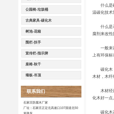
什么是碳化
公园椅-垃圾桶
温碳化技术
古典家具-碳化木
什么是石家
树池-花箱
腐剂来改性
围栏-扶手
一般来说防
宣传栏-指示牌
上有环保标
座椅-秋千
碳化木，简
墙板-吊顶
木材，木纤
木材经过高
联系我们
化木好一点
石家庄防腐木厂家
厂址：石家庄正定北高速口107国道北50
碳化木基材
米路东