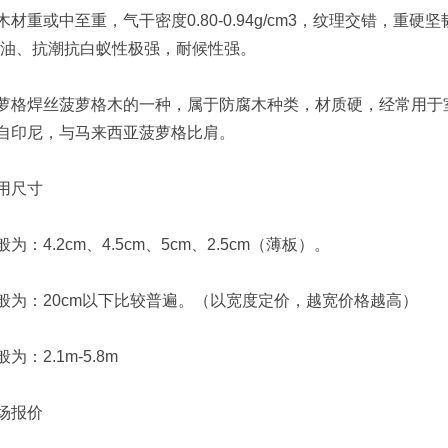
重或中至重，气干密度0.80-0.94g/cm3，纹理交错，重
含油、抗潮抗白蚁性极强，耐候性强。
焊丝菠萝格木的一种，属于防腐木种类，材质硬，经常用于室
自印尼，与马来西亚菠萝格比肩。
用尺寸
4.2cm、4.5cm、5cm、2.5cm（薄板）。
：20cm以下比较普遍。（以宽度定价，越宽价格越高）
2.1m-5.8m
场报价