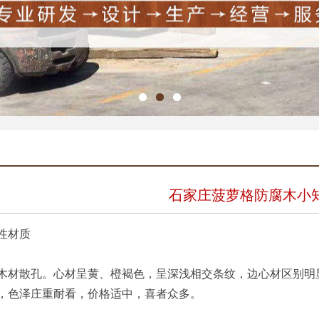
石家庄菠萝格防腐木小
性材质
散孔。心材呈黄、橙褐色，呈深浅相交条纹，边心材区别明显
，色泽庄重耐看，价格适中，喜者众多。