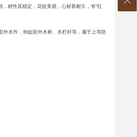
硬坚韧，材性其稳定，花纹美观，心材甚耐久，有“红
外木作，例如室外木桥、木栏杆等，属于上等防