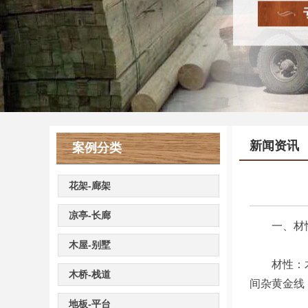
新闻资讯
案例分类
花架-廊架
凉亭-长廊
一、材
木屋-别墅
材性：木材
木桥-栈道
间杂黄金线
地板-平台