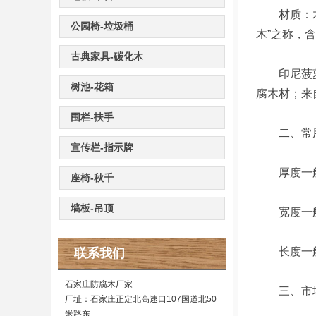
材质：木材
公园椅-垃圾桶
木”之称，
古典家具-碳化木
印尼菠萝格
树池-花箱
腐木材；来
围栏-扶手
二、常
宣传栏-指示牌
厚度一般为：
座椅-秋千
墙板-吊顶
宽度一般为
长度一般为：
联系我们
石家庄防腐木厂家
三、市
厂址：石家庄正定北高速口107国道北50
米路东