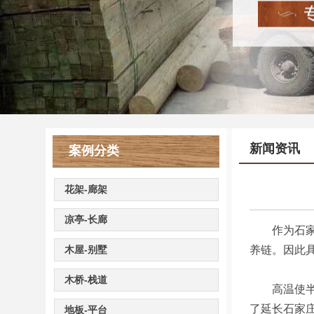
新闻资讯
案例分类
花架-廊架
凉亭-长廊
作为石家庄
木屋-别墅
养链。因此
木桥-栈道
高温使半纤
了延长石家
地板-平台