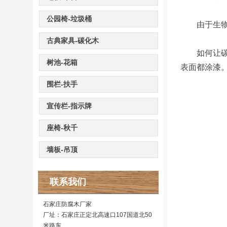
公园椅-垃圾桶
由于生物质
古典家具-碳化木
如何让碳化
树池-花箱
表面都涂漆
围栏-扶手
宣传栏-指示牌
座椅-秋千
墙板-吊顶
联系我们
石家庄防腐木厂家
厂址：石家庄正定北高速口107国道北50
米路东