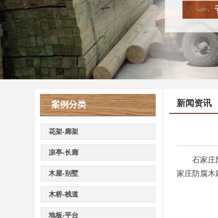
新闻资讯
案例分类
花架-廊架
凉亭-长廊
石家庄防腐
木屋-别墅
家庄防腐木
木桥-栈道
地板-平台