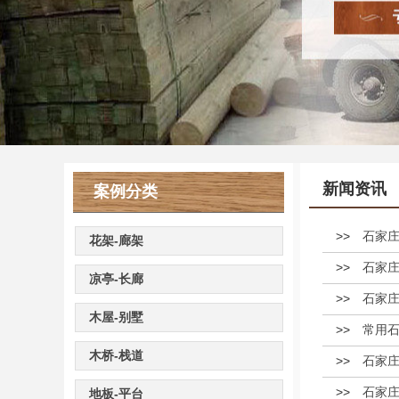
新闻资讯
案例分类
>>
石家
花架-廊架
>>
石家
凉亭-长廊
>>
石家
木屋-别墅
>>
常用
木桥-栈道
>>
石家
>>
石家
地板-平台