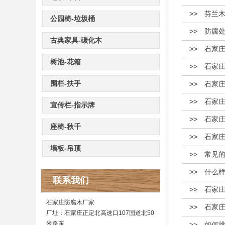
>>
芬兰
公园椅-垃圾桶
>>
防腐
古典家具-碳化木
>>
石家
树池-花箱
>>
石家
围栏-扶手
>>
石家
>>
石家
宣传栏-指示牌
>>
石家
座椅-秋千
>>
石家
墙板-吊顶
>>
常见
>>
什么
联系我们
>>
石家
石家庄防腐木厂家
>>
石家
厂址：石家庄正定北高速口107国道北50
米路东
>>
如何